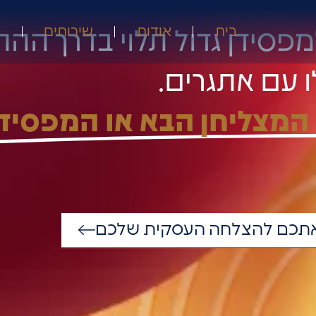
מפסידן גדול תלוי בדרך הה
בית
אודות
שירותים
ה
 עם אתגרים.​
המצליחן הבא או המפסיד
ל אתכם להצלחה העסקית שלכם